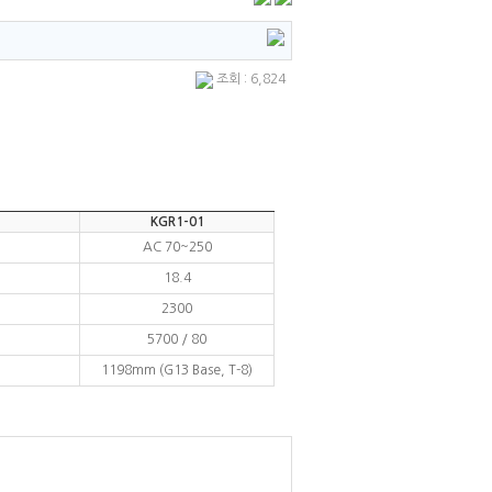
조회 : 6,824
KGR1-01
AC 70~250
18.4
2300
5700 / 80
1198mm (G13 Base, T-8)