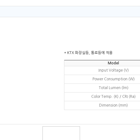
* KTX 화장실등, 통로등에 적용
Model
Input Voltage (V)
Power Consumption (W)
Total Lumen (lm)
Color Temp. (K) / CRI (Ra)
Dimension (mm)