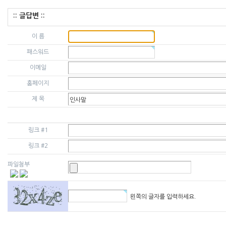
:: 글답변 ::
이 름
패스워드
이메일
홈페이지
제 목
링크 #1
링크 #2
파일첨부
왼쪽의 글자를 입력하세요.